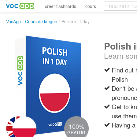
créer flashcards
cours
VocApp
/
Cours de langue
/
Polish in 1 day
Polish 
Learn som
Find out
Polish
Don't be a
pronounc
Get to k
use them 
Having a 
100%
GRATUIT