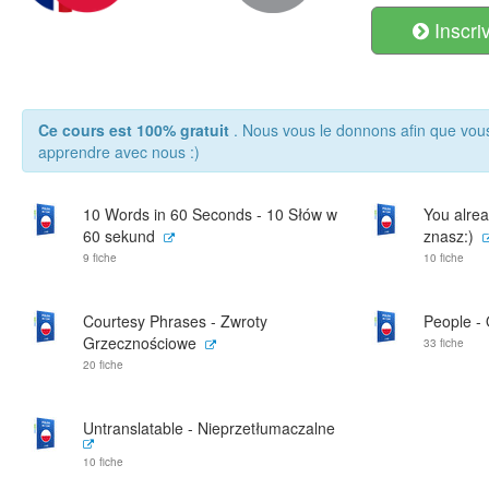
Inscri
Ce cours est 100% gratuit
. Nous vous le donnons afin que vou
apprendre avec nous :)
10 Words in 60 Seconds - 10 Słów w
You alrea
60 sekund
znasz:)
9 fiche
10 fiche
Courtesy Phrases - Zwroty
People -
Grzecznościowe
33 fiche
20 fiche
Untranslatable - Nieprzetłumaczalne
10 fiche