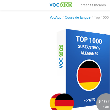
créer flashcards
VocApp
/
Cours de langue
/
Top 1000 
€19.
/ an