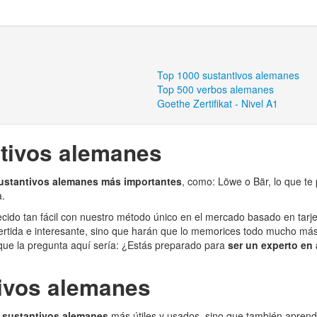
Top 1000 sustantivos alemanes
Top 500 verbos alemanes
Goethe Zertifikat - Nivel A1
tivos alemanes
sustantivos alemanes más importantes
, como: Löwe o Bär, lo que te
a.
ido tan fácil con nuestro método único en el mercado basado en tarjeta
rtida e interesante, sino que harán que lo memorices todo mucho más
 que la pregunta aquí sería: ¿Estás preparado para
ser un experto en
tivos alemanes
s
sustantivos alemanes
más útiles y usados, sino que también aprend