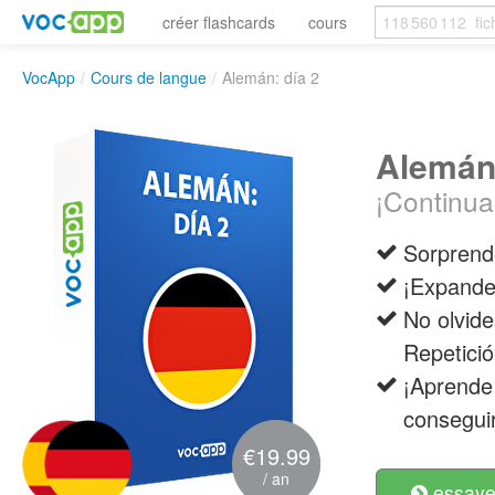
créer flashcards
cours
VocApp
/
Cours de langue
/
Alemán: día 2
Alemán:
¡Continua
Sorprend
¡Expande
No olvid
Repetici
¡Aprende 
consegui
€19.99
/ an
essayer