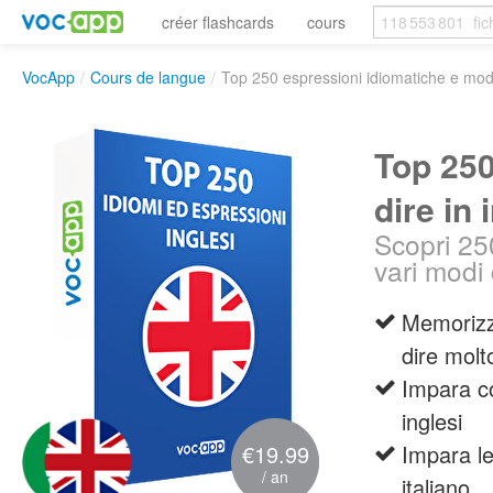
créer flashcards
cours
VocApp
/
Cours de langue
/
Top 250 espressioni idiomatiche e modi 
Top 250
dire in 
Scopri 250
vari modi 
Memorizza
dire molt
Impara co
inglesi
€19.99
Impara le 
/ an
italiano