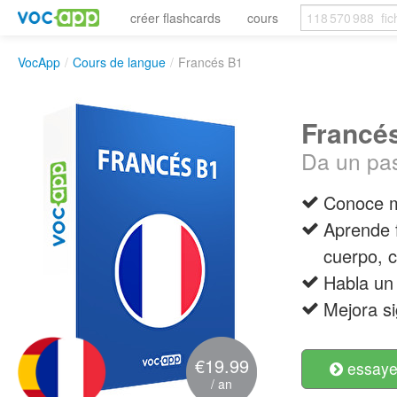
créer flashcards
cours
VocApp
/
Cours de langue
/
Francés B1
Francé
Da un pas
Conoce m
Aprende f
cuerpo, 
Habla un 
Mejora si
€19.99
essayer
/ an