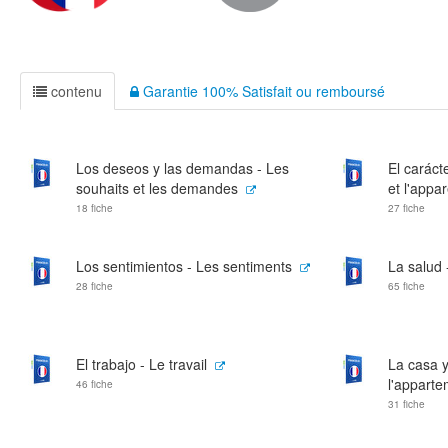
contenu
Garantie 100% Satisfait ou remboursé
Los deseos y las demandas - Les
El caráct
souhaits et les demandes
et l'appa
18 fiche
27 fiche
Los sentimientos - Les sentiments
La salud 
28 fiche
65 fiche
El trabajo - Le travail
La casa y
l'appart
46 fiche
31 fiche