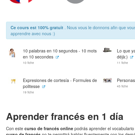
Ce cours est 100% gratuit
. Nous vous le donnons afin que vou
apprendre avec nous :)
10 palabras en 10 segundos - 10 mots
Lo que ya
en 10 secondes
déjà:)
10 fiche
11 fiche
Expresiones de cortesía - Formules de
Personas
politesse
45 fiche
19 fiche
Aprender francés en 1 día
Con este
curso de francés online
podrás aprender el vocabulario 
curso de francés
no te permitirá hablar fluentemente con los demá