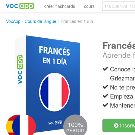
créer flashcards
cours
VocApp
/
Cours de langue
/
Francés en 1 día
Francés
Aprende 
Conoce l
Griezma
No te pre
Empieza 
Mantener
100%
Inscri
GRATUIT