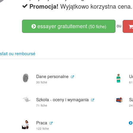
Promocja!
Wyjątkowo korzystna cena.
essayer gratuitement
ou
(50 fiche)
sfait ou remboursé
Dane personalne
U
30 fiche
61
Szkoła - oceny i wymagania
S
71 fiche
24
Praca
122 fiche