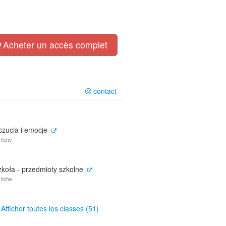
Acheter un accès complet
contact
czucia i emocje
 fiche
zkoła - przedmioty szkolne
 fiche
Afficher toutes les classes (51)