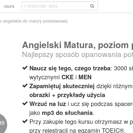
cours
o angielskie do matury podstawowej
Angielski Matura, pozio
Najlepszy sposób opanowania po
Naucz się tego, czego trzeba
: 3000 s
wytycznymi
CKE
i
MEN
Zapamiętuj skuteczniej
dzięki różny
obrazki + przykłady użycia
Wrzuć na luz
i ucz się podczas spacer
jako
mp3 do słuchania
.
Przy zakupie tego kursu otrzymasz w 
99
przy rejestracji na egzamin TOEIC®.