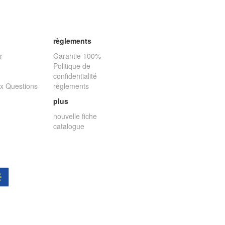
règlements
r
Garantie 100%
Politique de
confidentialité
ux Questions
règlements
plus
nouvelle fiche
catalogue