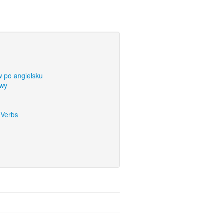
 po angielsku
owy
 Verbs