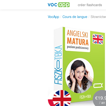
créer flashcards
VocApp
/
Cours de langue
/
Słownictw
€19.
/ an