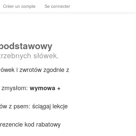
Créer un compte
Se connecter
m podstawowy
trzebnych słówek.
łówek i zwrotów zgodnie z
m zmysłom:
wymowa +
ów z psem: ściągaj lekcje
prezencie kod rabatowy