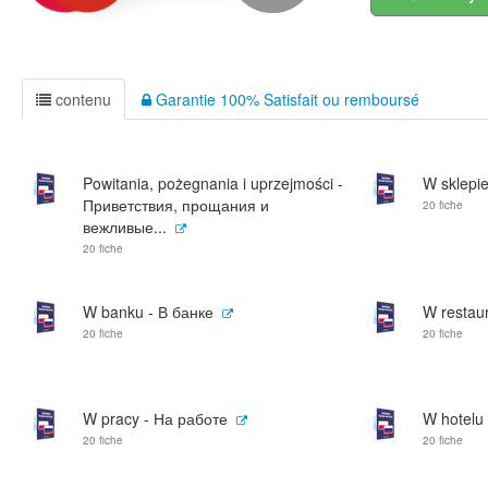
contenu
Garantie 100% Satisfait ou remboursé
Powitania, pożegnania i uprzejmości -
W sklepi
Приветствия, прощания и
20 fiche
вежливые...
20 fiche
W banku - В банке
W restaur
20 fiche
20 fiche
W pracy - На работе
W hotelu 
20 fiche
20 fiche