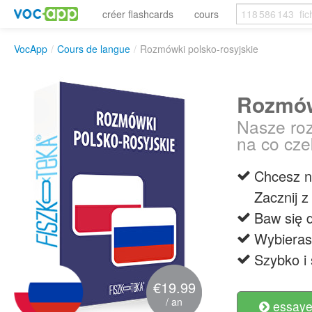
créer flashcards
cours
VocApp
/
Cours de langue
/
Rozmówki polsko-rosyjskie
Rozmów
Nasze roz
na co cz
Chcesz n
Zacznij z
Baw się d
Wybierasz
Szybko i 
€19.99
/ an
essayer