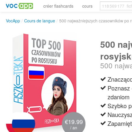
créer flashcards
cours
VocApp
/
Cours de langue
/
500 najważniejszych czasowników po r
500 na
rosyjs
500 najwa
Znacząco
Poznasz 
zdaniom
Szybko p
Nauczysz
€19.99
Zapamięt
/ an