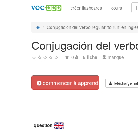
créer flashcards
cours
Conjugación del verbo regular 'to run' en inglés
Conjugación del verbo 
0
8 fiche
manque
commencer à apprendre
Télécharger m
question