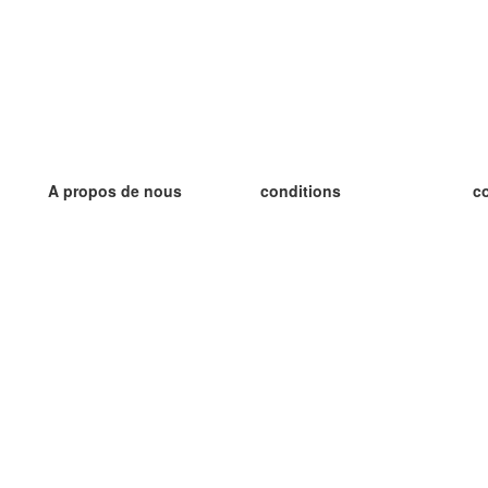
A propos de nous
conditions
c
notre équipe
Garantie 100%
le
le blog
Politique de confidentialité
le
règlements
le
contact
GDPR
le
contacter
le
plus
le
aider
nouvelle fiche
Foire Aux Questions
des blogs
catalogue