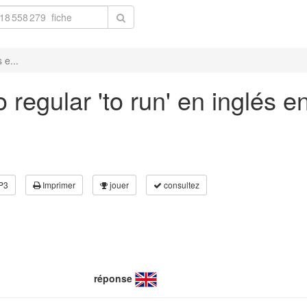
 e...
regular 'to run' en inglés e
P3
Imprimer
jouer
consultez
réponse