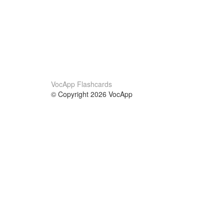
VocApp Flashcards
© Copyright 2026 VocApp
02-798 Mielczarskiego 8/58
Warsaw, Poland (EU)