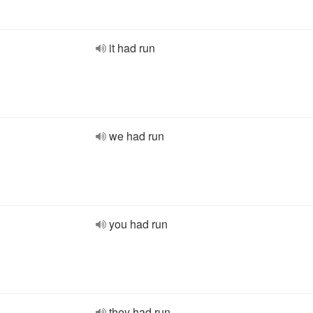
it had run
we had run
you had run
they had run