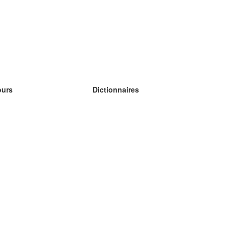
ours
Dictionnaires
s études anglais
s études allemand
s études espagnol
s études russe
s études norvégien
s études suédois