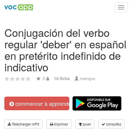
Toggl
navig
Conjugación del verbo
regular 'deber' en español
en pretérito indefinido de
indicativo
0
10 fiche
manque
commencer à apprendre
Télécharger mP3
Imprimer
jouer
consultez