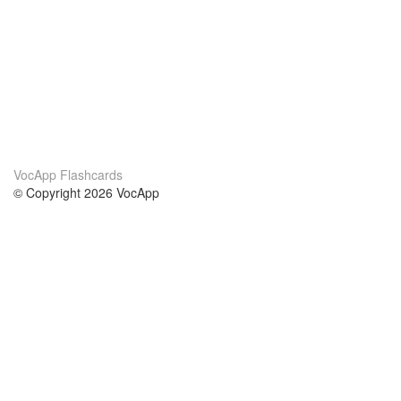
VocApp Flashcards
© Copyright 2026 VocApp
02-798 Mielczarskiego 8/58
Warsaw, Poland (EU)