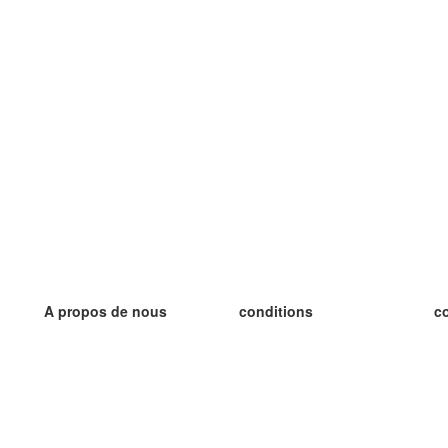
A propos de nous
conditions
c
notre équipe
Garantie 100%
le
le blog
Politique de confidentialité
le
règlements
le
contact
GDPR
le
contacter
le
plus
le
aider