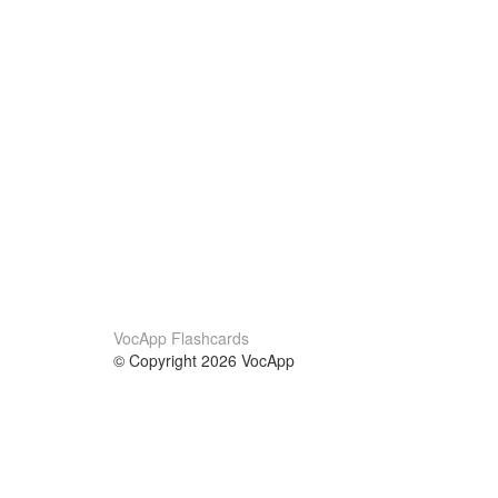
VocApp Flashcards
© Copyright 2026 VocApp
02-798 Mielczarskiego 8/58
Warsaw, Poland (EU)