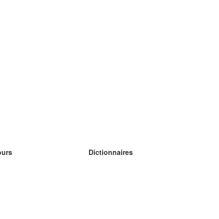
ours
Dictionnaires
s études anglais
s études allemand
s études espagnol
s études russe
s études norvégien
s études suédois