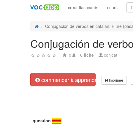
créer flashcards
cours
Conjugación de verbos en catalán: Riure (pasa
Conjugación de verbos
0
6 fiche
conjcat
commencer à apprendre
Imprimer
question