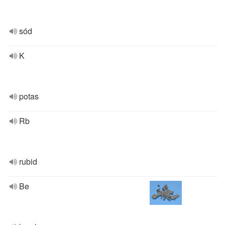
sód
K
potas
Rb
rubid
Be