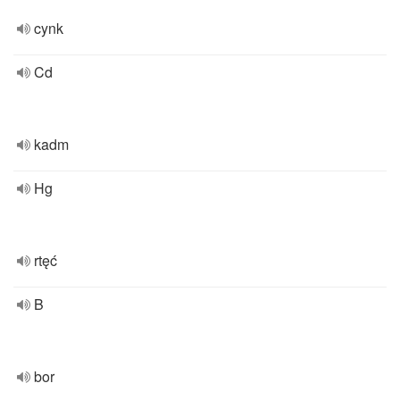
cynk
Cd
kadm
Hg
rtęć
B
bor