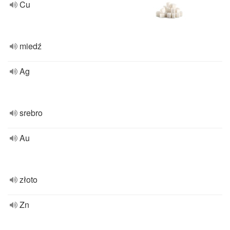
Cu
miedź
Ag
srebro
Au
złoto
Zn