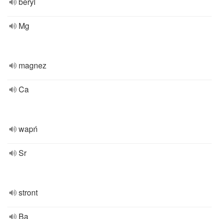
beryl
Mg
magnez
Ca
wapń
Sr
stront
Ba