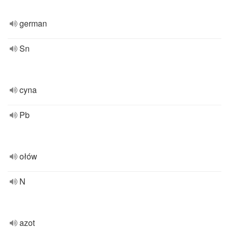
german
Sn
cyna
Pb
ołów
N
azot