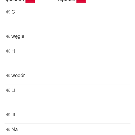
C
węgiel
H
wodór
Li
lit
Na