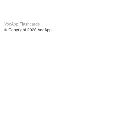
VocApp Flashcards
© Copyright 2026 VocApp
02-798 Mielczarskiego 8/58
Warsaw, Poland (EU)
A propos de nous
conditions
notre équipe
Garantie 100%
le blog
Politique de confidentialité
règlements
contact
GDPR
contacter