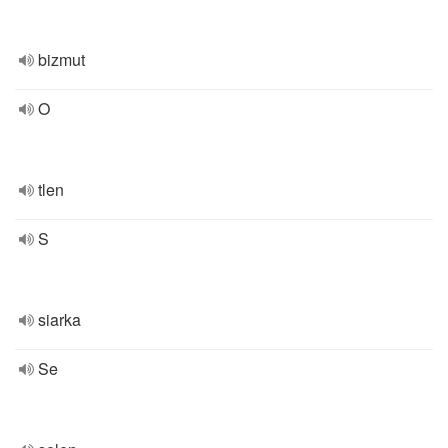
bizmut
O
tlen
S
siarka
Se