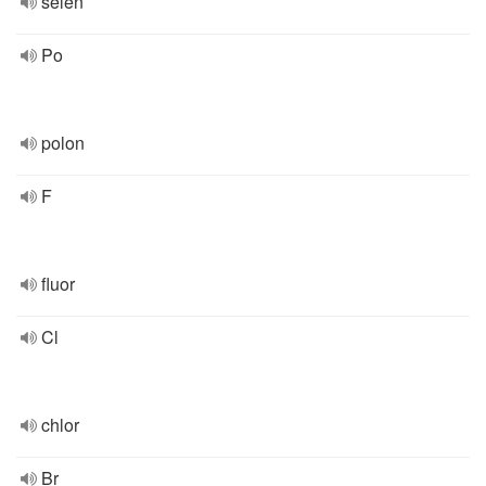
selen
Po
polon
F
fluor
Cl
chlor
Br