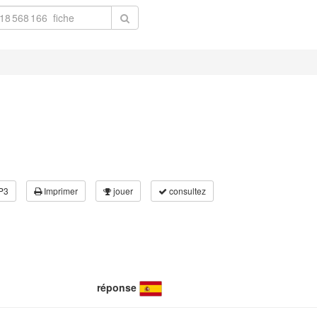
P3
Imprimer
jouer
consultez
réponse