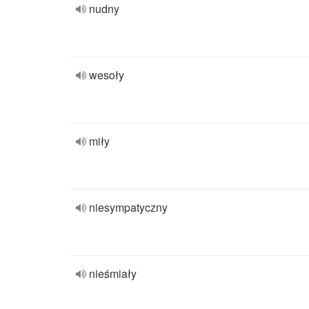
nudny
wesoły
miły
niesympatyczny
nieśmiały