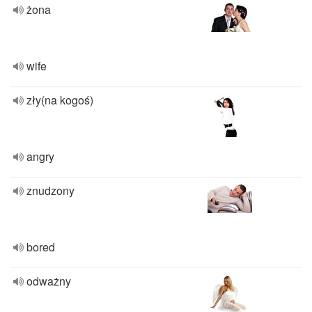
żona
wife
zły(na kogoś)
angry
znudzony
bored
odważny