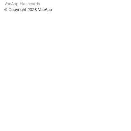
VocApp Flashcards
© Copyright 2026 VocApp
02-798 Mielczarskiego 8/58
Warsaw, Poland (EU)
A propos de nous
conditions
notre équipe
Garantie 100%
le blog
Politique de confidentialité
règlements
contact
GDPR
contacter
cours
aider
les études anglais
Foire Aux Questions
les études allemand