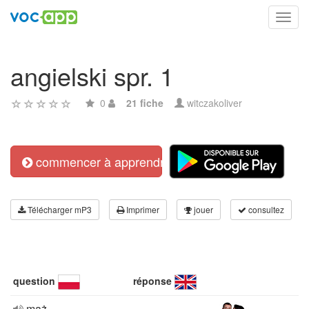
Toggl
navig
angielski spr. 1
0
21 fiche
witczakoliver
commencer à apprendre
Télécharger mP3
Imprimer
jouer
consultez
question
réponse
mąż