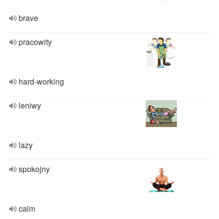
brave
pracowity
hard-working
leniwy
lazy
spokojny
calm