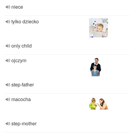
niece
tylko dziecko
only child
ojczym
step-father
macocha
step-mother