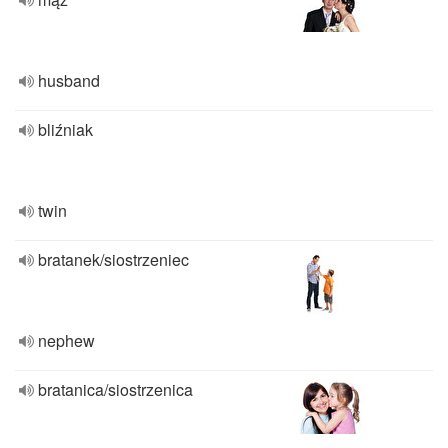
husband
bliźniak
twin
bratanek/siostrzeniec
nephew
bratanica/siostrzenica