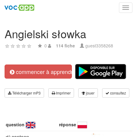
Toggl
navig
Angielski słowka
0
114 fiche
guest3358268
commencer à apprendre
Télécharger mP3
Imprimer
jouer
consultez
question
réponse
canteen