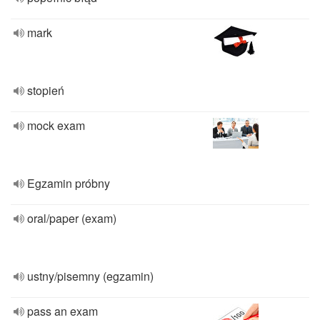
mark
stopień
mock exam
Egzamin próbny
oral/paper (exam)
ustny/pisemny (egzamin)
pass an exam