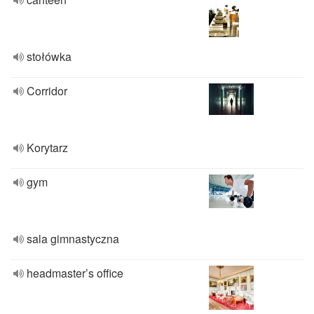
stołówka
Corridor
Korytarz
gym
sala gimnastyczna
headmaster’s office