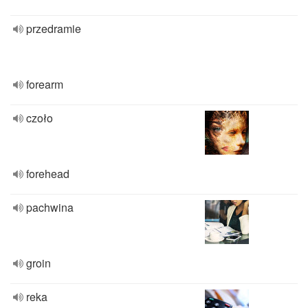
przedramie
forearm
czoło
forehead
pachwina
groin
reka