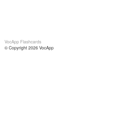
VocApp Flashcards
© Copyright 2026 VocApp
02-798 Mielczarskiego 8/58
Warsaw, Poland (EU)
A propos de nous
conditions
notre équipe
Garantie 100%
le blog
Politique de confidentialité