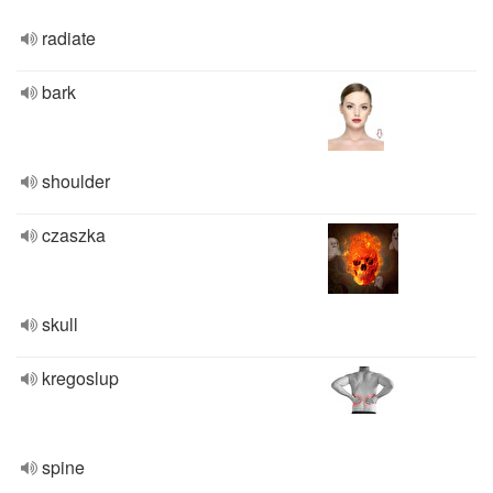
radiate
bark
shoulder
czaszka
skull
kregoslup
spine