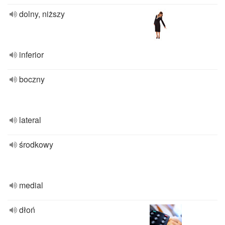
dolny, niższy
inferior
boczny
lateral
środkowy
medial
dłoń