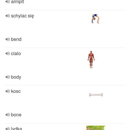
armpit
schylac się
bend
cialo
body
kosc
bone
lydka