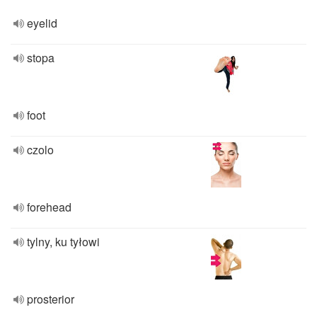
eyelid
stopa
foot
czolo
forehead
tylny, ku tyłowi
prosterior