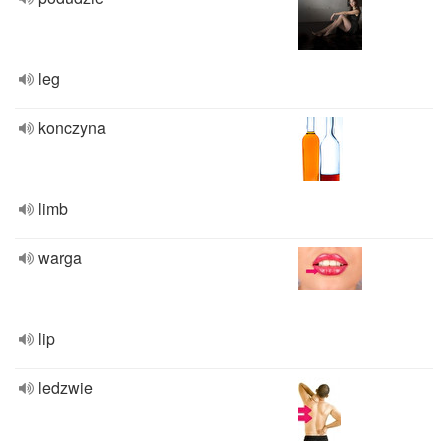
leg
konczyna
limb
warga
lip
ledzwie