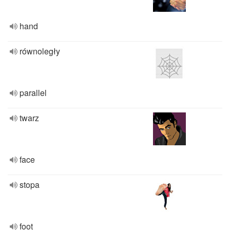
hand
równoległy
parallel
twarz
face
stopa
foot