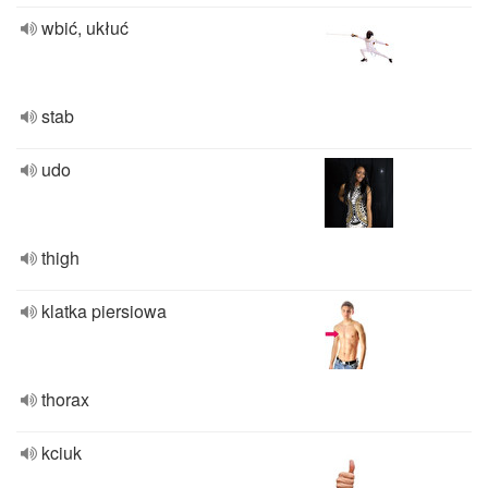
wbić, ukłuć
stab
udo
thigh
klatka piersiowa
thorax
kciuk