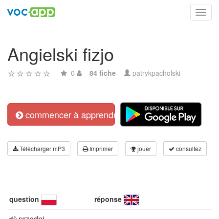
Toggl
navig
Angielski fizjo
0
84 fiche
patrykpacholski
commencer à apprendre
Télécharger mP3
Imprimer
jouer
consultez
question
réponse
przedni