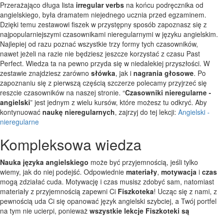
Przerażająco długa lista
irregular verbs
na końcu podręcznika od
angielskiego, była dramatem niejednego ucznia przed egzaminem.
Dzięki temu zestawowi fiszek w przystępny sposób zapoznasz się z
najpopularniejszymi czasownikami nieregularnymi w języku angielskim.
Najlepiej od razu poznać wszystkie trzy formy tych czasowników,
nawet jeżeli na razie nie będziesz jeszcze korzystać z czasu Past
Perfect. Wiedza ta na pewno przyda się w niedalekiej przyszłości. W
zestawie znajdziesz zarówno
słówka
, jak i
nagrania głosowe
. Po
zapoznaniu się z pierwszą częścią szczerze polecamy przyjrzeć się
reszcie czasowników na naszej stronie. “
Czasowniki nieregularne -
angielski
” jest jednym z wielu kursów, które możesz tu odkryć. Aby
kontynuować
naukę nieregularnych
, zajrzyj do tej lekcji:
Angielski -
nieregularne
Kompleksowa wiedza
Nauka języka angielskiego
może być przyjemnością, jeśli tylko
wiemy, jak do niej podejść. Odpowiednie
materiały
,
motywacja
i
czas
mogą zdziałać cuda. Motywację i czas musisz zdobyć sam, natomiast
materiały z przyjemnością zapewni Ci
Fiszkoteka
! Ucząc się z nami, z
pewnością uda Ci się opanować język angielski szybciej, a Twój portfel
na tym nie ucierpi, ponieważ
wszystkie lekcje Fiszkoteki są