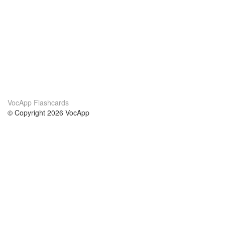
VocApp Flashcards
© Copyright 2026 VocApp
02-798 Mielczarskiego 8/58
Warsaw, Poland (EU)