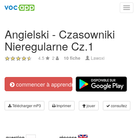
Toggl
navig
Angielski - Czasowniki
Nieregularne Cz.1
4.5
2
10 fiche
Lawoxi
commencer à apprendre
Télécharger mP3
Imprimer
jouer
consultez
question
réponse