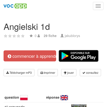
Toggl
navig
Angielski 1d
0
29 fiche
jakublorys
commencer à apprendre
Télécharger mP3
Imprimer
jouer
consultez
question
réponse
przygoda