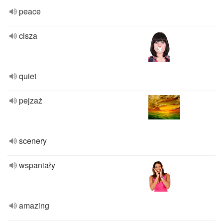
peace
cisza
quiet
pejzaż
scenery
wspaniały
amazing