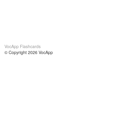
VocApp Flashcards
© Copyright 2026 VocApp
02-798 Mielczarskiego 8/58
Warsaw, Poland (EU)
A propos de nous
conditions
notre équipe
Garantie 100%