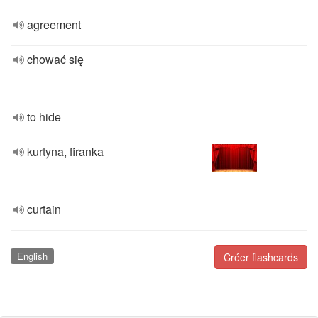
agreement
chować się
to hide
kurtyna, firanka
curtain
English
Créer flashcards