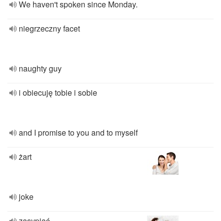
We haven't spoken since Monday.
niegrzeczny facet
naughty guy
i obiecuję tobie i sobie
and I promise to you and to myself
żart
joke
zasypiać