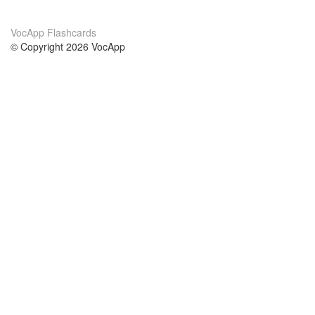
VocApp Flashcards
© Copyright 2026 VocApp
02-798 Mielczarskiego 8/58
Warsaw, Poland (EU)
A propos de nous
conditions
notre équipe
Garantie 100%
le blog
Politique de confidentialité
règlements
contact
GDPR
contacter
cours
aider