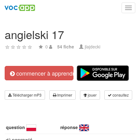
Toggl
navig
angielski 17
0
54 fiche
jlajdecki
commencer à apprendre
Télécharger mP3
Imprimer
jouer
consultez
question
réponse
naprawić