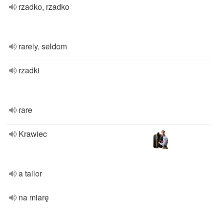
rzadko, rzadko
rarely, seldom
rzadki
rare
Krawiec
a tailor
na miarę