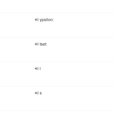
ypsilon:
tset:
i
s