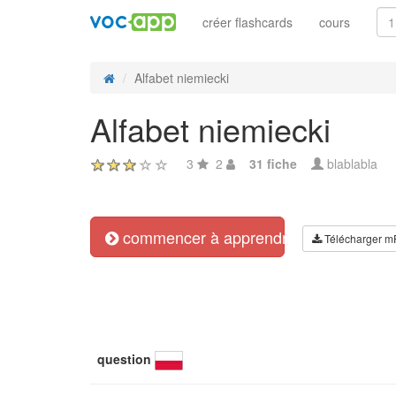
créer flashcards
cours
Alfabet niemiecki
Alfabet niemiecki
3
2
31 fiche
blablabla
commencer à apprendre
Télécharger m
question