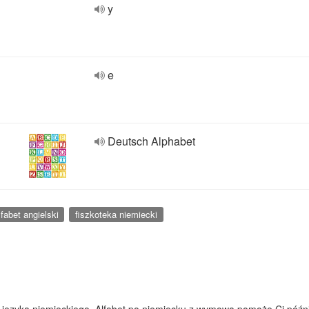
y
e
Deutsch Alphabet
lfabet angielski
fiszkoteka niemiecki
 języka niemieckiego. Alfabet po niemiecku z wymową pomoże Ci póź