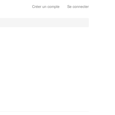
Créer un compte
Se connecter