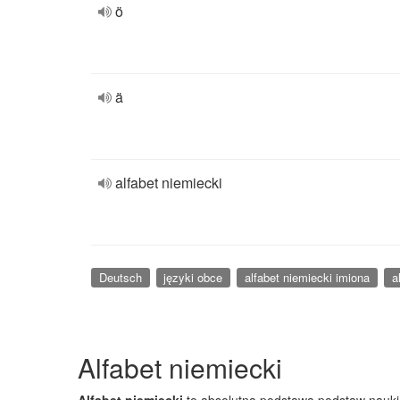
ö
ä
alfabet niemiecki
Deutsch
języki obce
alfabet niemiecki imiona
a
Alfabet niemiecki
Alfabet niemiecki
to absolutna podstawa podstaw nauki