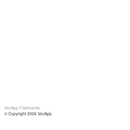
VocApp Flashcards
© Copyright 2026 VocApp
02-798 Mielczarskiego 8/58