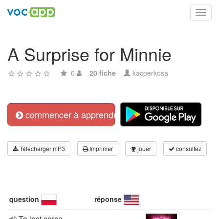
Toggl
navig
A Surprise for Minnie
0
20 fiche
kacperkosa
commencer à apprendre
Télécharger mP3
Imprimer
jouer
consultez
question
réponse
To jest serce