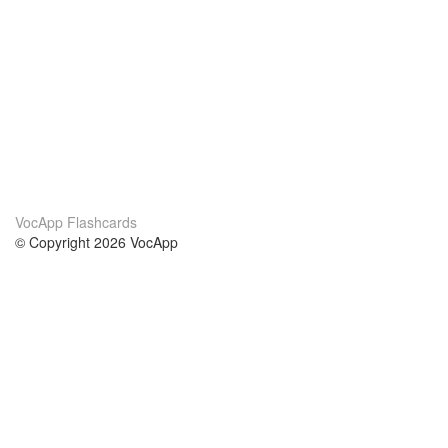
VocApp Flashcards
© Copyright 2026 VocApp
02-798 Mielczarskiego 8/58
Warsaw, Poland (EU)