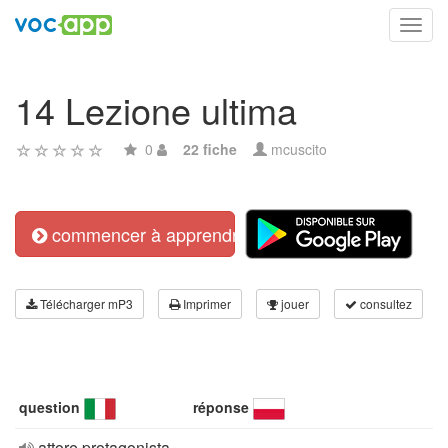
Toggl
navig
14 Lezione ultima
0
22 fiche
mcuscito
commencer à apprendre
Télécharger mP3
Imprimer
jouer
consultez
question
réponse
attore protagonista