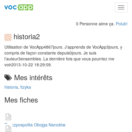
Toggl
navig
0 Personne aime ça.
Polub!
historia2
Utilisation de VocApp4867jours. J'apprends de VocApp3jours, y
compris de façon constante depuis0jours. Je suis
l'auteur3ensembles. La dernière fois que vous pourriez me
voir2013-10-22 18:29:09.
Mes intérêts
historia
,
fizyka
Mes fiches
Rzeczpospolita Obojga Narodów