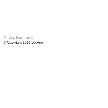
VocApp Flashcards
© Copyright 2026 VocApp
02-798 Mielczarskiego 8/58
Warsaw, Poland (EU)
A propos de nous
conditions
notre équipe
Garantie 100%