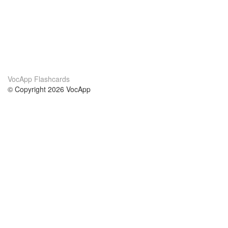
VocApp Flashcards
© Copyright 2026 VocApp
02-798 Mielczarskiego 8/58
Warsaw, Poland (EU)
A propos de nous
conditions
notre équipe
Garantie 100%