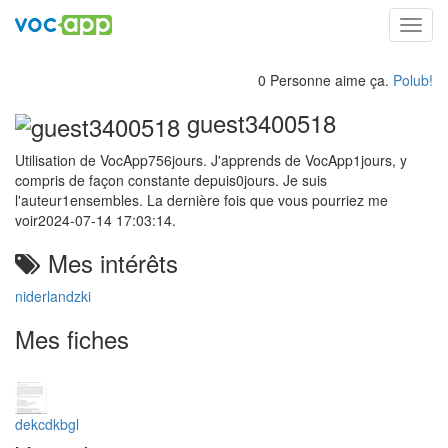
Toggl
navig
0 Personne aime ça.
Polub!
guest3400518
Utilisation de VocApp756jours. J'apprends de VocApp1jours, y
compris de façon constante depuis0jours. Je suis
l'auteur1ensembles. La dernière fois que vous pourriez me
voir2024-07-14 17:03:14.
Mes intérêts
niderlandzki
Mes fiches
dekcdkbgl