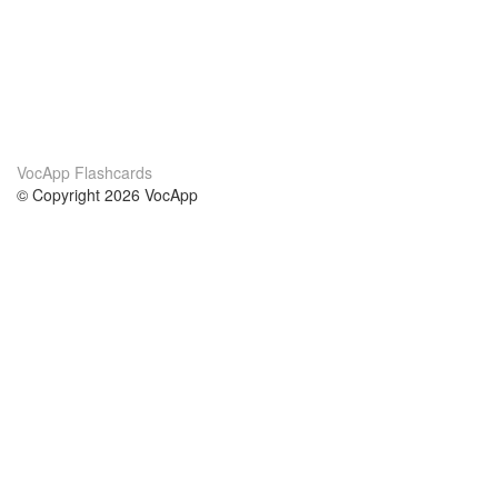
VocApp Flashcards
© Copyright 2026 VocApp
02-798 Mielczarskiego 8/58
Warsaw, Poland (EU)
A propos de nous
conditions
notre équipe
Garantie 100%