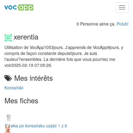
Toggl
navig
0 Personne aime ça.
Polub!
xerentia
Utilisation de VocApp1053jours. J'apprends de VocApp9jours, y
compris de façon constante depuis0jours. Je suis
l'auteur7ensembles. La dernière fois que vous pourriez me
voir2025-02-19 07:05:26.
Mes intérêts
Koreański
Mes fiches
Słówka po koreańsku część 1 z 6