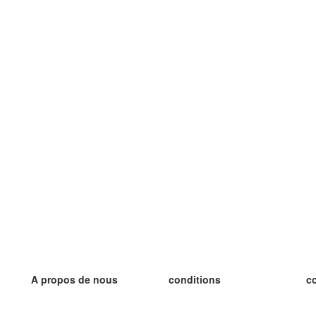
A propos de nous
conditions
c
notre équipe
Garantie 100%
le
le blog
Politique de confidentialité
le