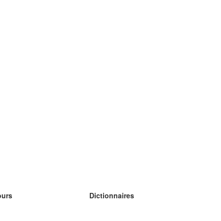
ours
Dictionnaires
s études anglais
s études allemand