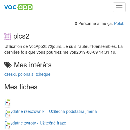
Toggl
navig
0 Personne aime ça.
Polub!
plcs2
Utilisation de VocApp2572jours. Je suis l'auteur10ensembles. La
dernière fois que vous pourriez me voir2019-08-09 14:31:19.
Mes intérêts
czeski
,
polonais
,
tchèque
Mes fiches
Przydatne rzeczowniki - Užitečná podstatná jména
Przydatne zwroty - Užitečné fráze