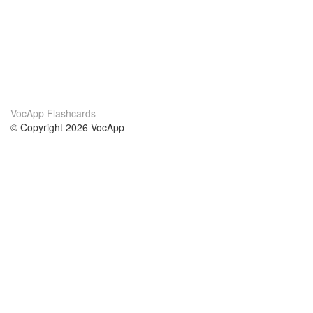
VocApp Flashcards
© Copyright 2026 VocApp
02-798 Mielczarskiego 8/58
Warsaw, Poland (EU)
A propos de nous
conditions