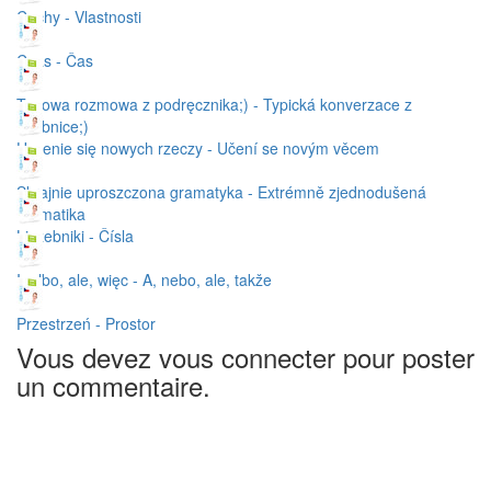
Cechy - Vlastnosti
Czas - Čas
Typowa rozmowa z podręcznika;) - Typická konverzace z
učebnice;)
Uczenie się nowych rzeczy - Učení se novým věcem
Skrajnie uproszczona gramatyka - Extrémně zjednodušená
gramatika
Liczebniki - Čísla
I, albo, ale, więc - A, nebo, ale, takže
Przestrzeń - Prostor
Vous devez vous connecter pour poster
un commentaire.