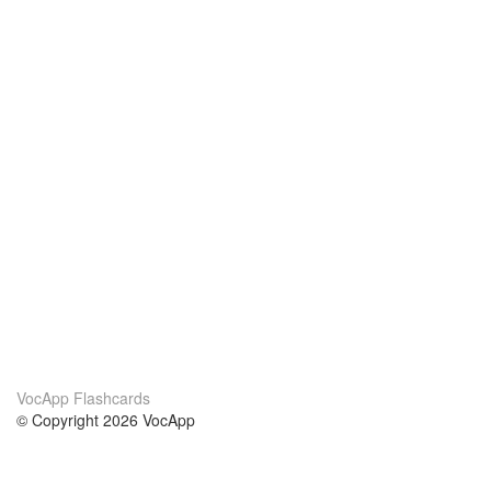
VocApp Flashcards
© Copyright 2026 VocApp
02-798 Mielczarskiego 8/58
Warsaw, Poland (EU)