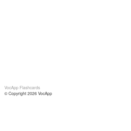
VocApp Flashcards
© Copyright 2026 VocApp
02-798 Mielczarskiego 8/58
Warsaw, Poland (EU)