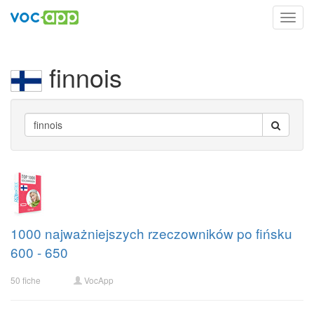
Toggl
navig
finnois
1000 najważniejszych rzeczowników po fińsku
600 - 650
50 fiche
VocApp