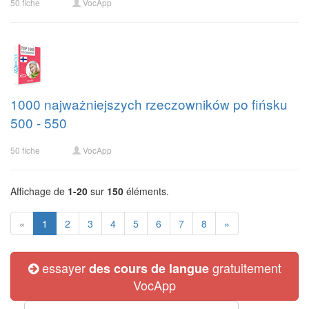
50 fiche
VocApp
1000 najważniejszych rzeczowników po fińsku
500 - 550
50 fiche
VocApp
Affichage de
1-20
sur
150
éléments.
«
1
2
3
4
5
6
7
8
»
essayer
gratuitement
des cours de langue
VocApp