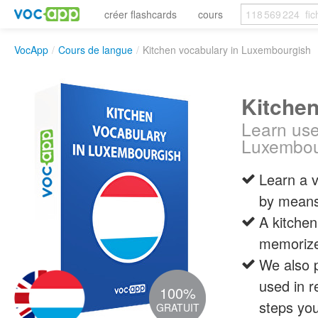
créer flashcards
cours
VocApp
/
Cours de langue
/
Kitchen vocabulary in Luxembourgish
Kitche
Learn use
Luxembou
Learn a v
by means
A kitchen
memorize
We also p
used in r
100%
steps you
GRATUIT