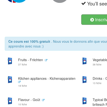
You’ll se
Inscri
Ce cours est 100% gratuit
. Nous vous le donnons afin que vou
apprendre avec nous :)
Fruits - Friichten
Vegetabl
37 fiche
38 fiche
Kitchen appliances - Kichenapparaten
Drinks -
13 fiche
18 fiche
Flavour - Goût
Typical B
britesch 
10 fiche