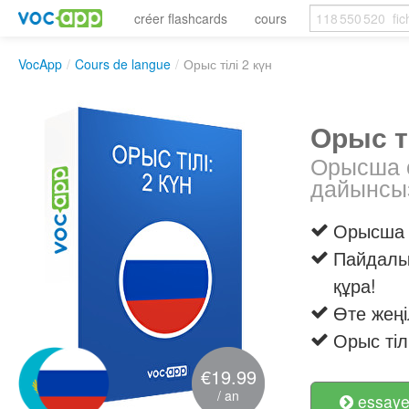
créer flashcards
cours
VocApp
/
Cours de langue
/
Орыс тілі 2 күн
Орыс ті
Орысша с
дайынсы
Орысша с
Пайдалы 
құра!
Өте жең
Орыс тіл
€19.99
/ an
essayer