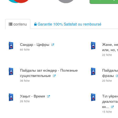
contenu
Garantie 100% Satisfait ou remboursé
Сандар - Цифры
Және, не
или, но, 
60 fiche
22 fiche
Пайдалы зат есімдер - Полезные
Пайдалы 
существительные
фразы
36 fiche
20 fiche
Уақыт - Время
Тіл үйре
диалогта
26 fiche
кн...
15 fiche