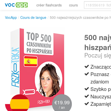
créer flashcards
cours
VocApp
/
Cours de langue
/
500 najważniejszych czasowników po 
500 na
hiszpa
Poczuj si
Znacząco
Poznasz 
zdaniom
Szybko p
Nauczysz
€19.99
Zapamięt
/ an