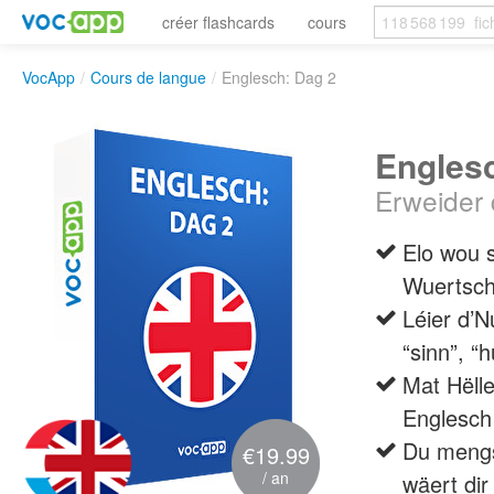
créer flashcards
cours
VocApp
/
Cours de langue
/
Englesch: Dag 2
Engles
Erweider 
Elo wou 
Wuertsch
Léier d’
“sinn”, “
Mat Hëlle
Englesch
Du mengs
€19.99
/ an
wäert di