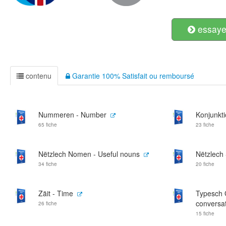
essayer
contenu
Garantie 100% Satisfait ou remboursé
Nummeren - Number
Konjunkti
65 fiche
23 fiche
Nëtzlech Nomen - Useful nouns
Nëtzlech 
34 fiche
20 fiche
Zäit - Time
Typesch 
conversa
26 fiche
15 fiche