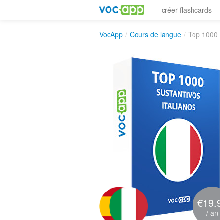
créer flashcards
VocApp
/
Cours de langue
/
Top 1000 s
€19.
/ an