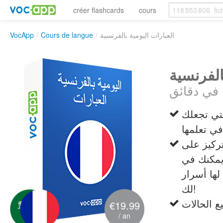
créer flashcards
cours
VocApp
/
Cours de langue
/
العبارات اليومية بالفرنسية
الفرنسية
لتي تجعلك
ركيز على
 يمكنك في
لها أسرار
لك!
€19.99
/ an