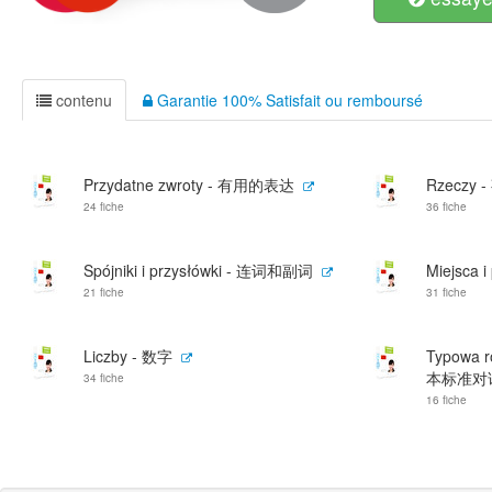
contenu
Garantie 100% Satisfait ou remboursé
Przydatne zwroty - 有用的表达
Rzeczy 
24 fiche
36 fiche
Spójniki i przysłówki - 连词和副词
Miejsca 
21 fiche
31 fiche
Liczby - 数字
Typowa r
本标准对话
34 fiche
16 fiche