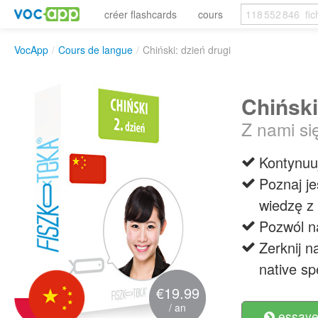
créer flashcards
cours
VocApp
/
Cours de langue
/
Chiński: dzień drugi
Chiński
Z nami si
Kontynuu
Poznaj je
wiedzę z 
Pozwól n
Zerknij n
native sp
€19.99
/ an
essayer