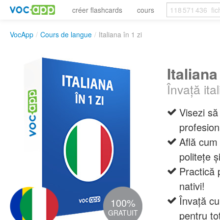
créer flashcards
cours
VocApp
/
Cours de langue
/
Italiana în 1 zi
Italiana
Învață ita
Visezi să
profesion
Află cum 
politețe ș
Practică 
nativi!
Învață c
100%
GRATUIT
pentru t