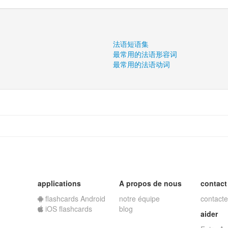
法语短语集
最常用的法语形容词
最常用的法语动词
applications
A propos de nous
contact
flashcards Android
notre équipe
contacte
iOS flashcards
blog
aider