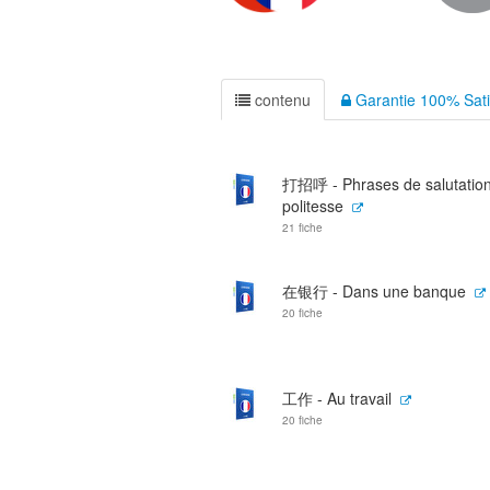
contenu
Garantie 100% Sati
打招呼 - Phrases de salutation
politesse
21 fiche
在银行 - Dans une banque
20 fiche
工作 - Au travail
20 fiche