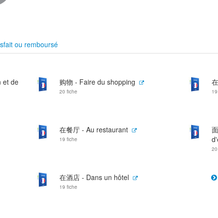
sfait ou remboursé
 et de
购物 - Faire du shopping
在
20 fiche
19
在餐厅 - Au restaurant
面
d
19 fiche
20
在酒店 - Dans un hôtel
19 fiche