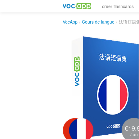
créer flashcards
VocApp
/
Cours de langue
/
法语短语
€19.
/ an