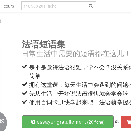
cours
集
法语短语集
日常生活中需要的短语都在这儿
是不是觉得法语很难，学不会？没关系
简单
拥有这堂课，每天生活中会遇到的问题
先从生活中开始说法语很快就会学会啦
使用百词卡赶快学起来吧！法语就掌握
99
essayer gratuitement
ou
(20 fiche)