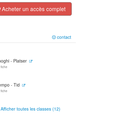
Acheter un accès complet
contact
oghi - Platser
 fiche
empo - Tid
 fiche
Afficher toutes les classes (12)