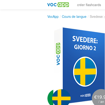
créer flashcards
VocApp
/
Cours de langue
/
Svedese: 
€19.
/ an