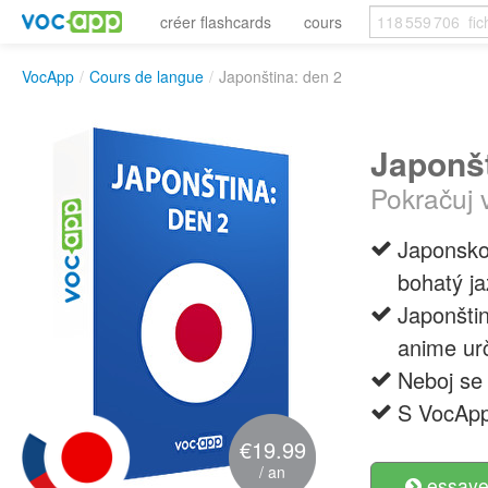
créer flashcards
cours
VocApp
/
Cours de langue
/
Japonština: den 2
Japonšt
Pokračuj 
Japonsko 
bohatý ja
Japonštin
anime urč
Neboj se 
S VocApp
€19.99
/ an
essayer