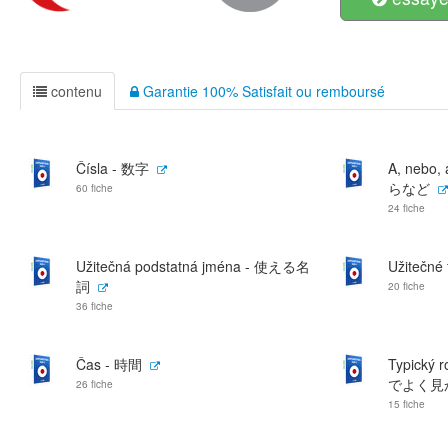
contenu
Garantie 100% Satisfait ou remboursé
Čísla - 数字
A, nebo
らなど
60 fiche
24 fiche
Užitečná podstatná jména - 使える名
Užitečn
詞
20 fiche
36 fiche
Čas - 時間
Typický 
でよく見
26 fiche
15 fiche