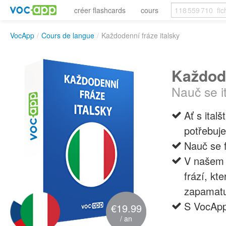
créer flashcards
cours
VocApp
/
Cours de langue
/
Každodenní fráze italsky
Každode
Nauč se it
Ať s ital
potřebuje
Nauč se f
V našem 
frází, kt
zapamatu
S VocAppe
€19.99
/ an