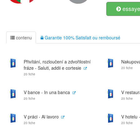
essayer
contenu
Garantie 100% Satisfait ou remboursé
Přivítání, rozloučení a zdvořilostní
Nakupová
fráze - Saluti, addii e cortesie
20 fiche
20 fiche
V bance - In una banca
V restaura
20 fiche
20 fiche
V práci - Al lavoro
V hotelu -
20 fiche
20 fiche