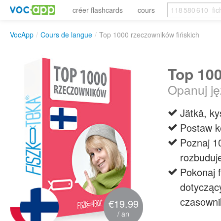
créer flashcards
cours
VocApp
/
Cours de langue
/
Top 1000 rzeczowników fińskich
Top 100
Opanuj jęz
Jätkä, ky
Postaw ko
Poznaj 10
rozbuduj
Pokonaj 
dotycząc
czasowni
€19.99
/ an