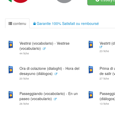
contenu
Garantie 100% Satisfait ou remboursé
Vestirsi (vocabolario) - Vestirse
Vestirti (
(vocabulario)
23 fiche
44 fiche
Ora di colazione (dialoghi) - Hora del
Prima di 
desayuno (diálogos)
de salir 
20 fiche
27 fiche
Passeggiando (vocabolario) - En un
Passeggia
paseo (vocabulario)
(diálogos
26 fiche
13 fiche