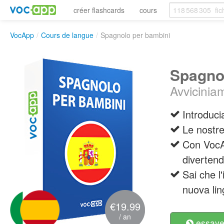
créer flashcards
cours
VocApp
/
Cours de langue
/
Spagnolo per bambini
Spagno
Avviciniam
Introduci
Le nostre
Con VocAp
divertend
Sai che l
nuova li
€19.99
/ an
essayer