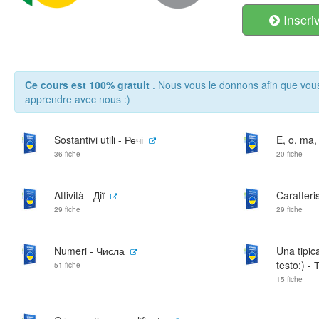
Inscri
Ce cours est 100% gratuit
. Nous vous le donnons afin que vou
apprendre avec nous :)
Sostantivi utili - Речі
E, o, ma, 
36 fiche
20 fiche
Attività - Дії
Caratteri
29 fiche
29 fiche
Numeri - Числа
Una tipic
testo:) -
51 fiche
15 fiche