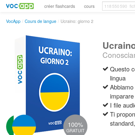
créer flashcards
cours
VocApp
/
Cours de langue
/
Ucraino: giorno 2
Ucraino
Conosciam
Questo co
lingua
Abbiamo c
imparare 
I file au
Ti propon
standard,
100%
GRATUIT