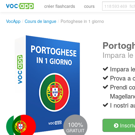
créer flashcards
cours
VocApp
/
Cours de langue
/
Portoghese in 1 giorno
Portogh
Impara le
Impara le
Prova a 
Prendi co
Magellan
I nostri 
100%
Inscri
GRATUIT