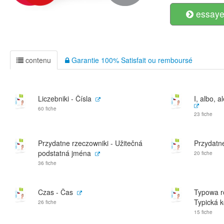
essayer
contenu
Garantie 100% Satisfait ou remboursé
Liczebniki - Čísla
I, albo, a
60 fiche
23 fiche
Przydatne rzeczowniki - Užitečná
Przydatne
podstatná jména
20 fiche
36 fiche
Czas - Čas
Typowa r
Typická k
26 fiche
15 fiche