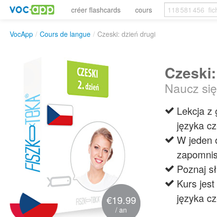
créer flashcards
cours
VocApp
/
Cours de langue
/
Czeski: dzień drugi
Czeski:
Naucz się
Lekcja z
języka cz
W jeden 
zapomnis
Poznaj sł
Kurs jes
języka cz
€19.99
/ an