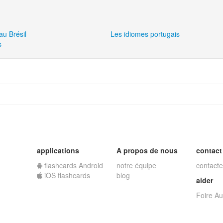
au Brésil
Les idiomes portugais
s
applications
A propos de nous
contact
flashcards Android
notre équipe
contacte
iOS flashcards
blog
aider
Foire A