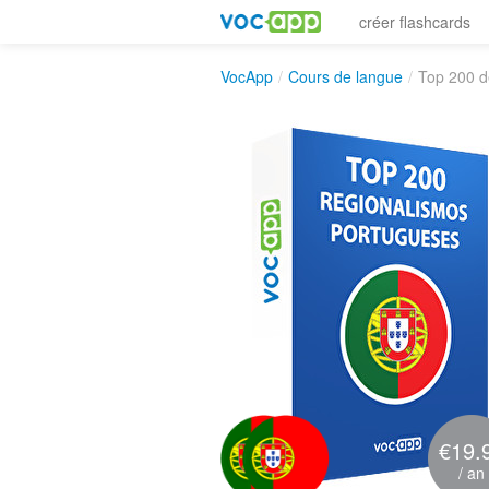
créer flashcards
VocApp
/
Cours de langue
/
Top 200 d
€19.
/ an