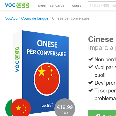
créer flashcards
cours
VocApp
/
Cours de langue
/
Cinese per conversare
Cinese 
Impara a 
Non perde
Vuoi parl
puoi!
Devi pren
Ti sei pe
problema
€19.99
/ an
essayer