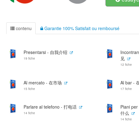
contenu
Garantie 100% Satisfait ou remboursé
Presentarsi - 自我介绍
Incontra
见
19 fiche
12 fiche
Al mercato - 在市场
Al bar 
15 fiche
17 fiche
Parlare al telefono - 打电话
Piani pe
什么
14 fiche
14 fiche