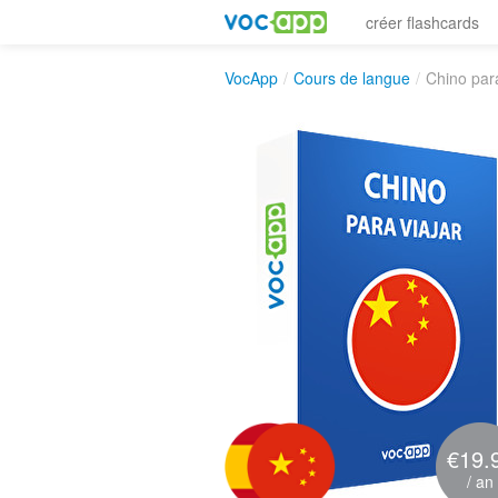
créer flashcards
VocApp
/
Cours de langue
/
Chino para
€19.
/ an