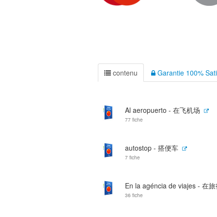
contenu
Garantie 100% Sati
Al aeropuerto - 在飞机场
77 fiche
autostop - 搭便车
7 fiche
En la agéncia de viajes - 
36 fiche