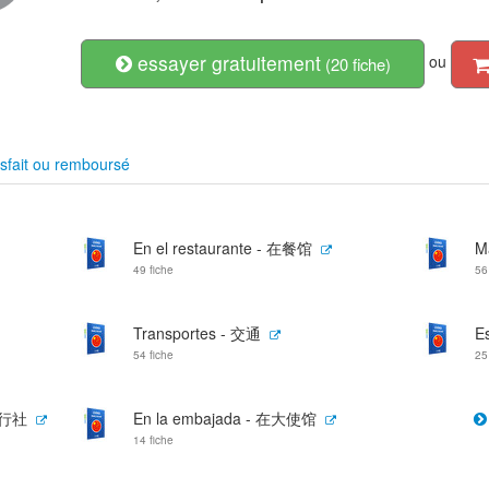
essayer gratuitement
ou
(20 fiche)
sfait ou remboursé
En el restaurante - 在餐馆
M
49 fiche
56
Transportes - 交通
E
54 fiche
25
在旅行社
En la embajada - 在大使馆
14 fiche