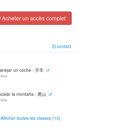
Acheter un accès complet
contact
anejar un coche - 开车
 fiche
scalar la montaña - 爬山
 fiche
Afficher toutes les classes (13)